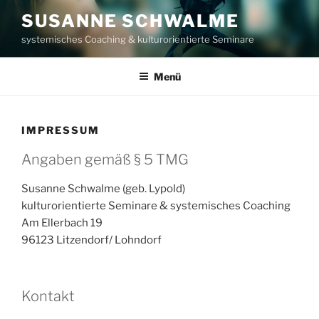
Zum
SUSANNE SCHWALME
Inhalt
systemisches Coaching & kulturorientierte Seminare
springen
Menü
IMPRESSUM
Angaben gemäß § 5 TMG
Susanne Schwalme (geb. Lypold)
kulturorientierte Seminare & systemisches Coaching
Am Ellerbach 19
96123 Litzendorf/ Lohndorf
Kontakt