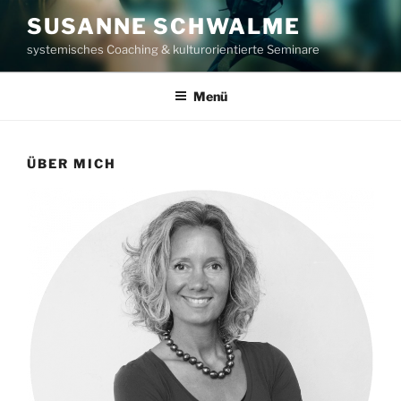
Zum
SUSANNE SCHWALME
Inhalt
systemisches Coaching & kulturorientierte Seminare
springen
Menü
ÜBER MICH